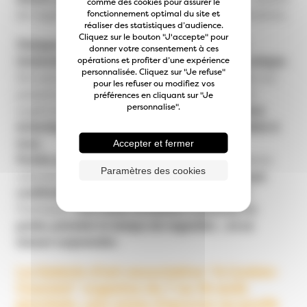
comme des cookies pour assurer le
fonctionnement optimal du site et
de regards singuliers à explorer au fil des semaines.
réaliser des statistiques d’audience.
Cliquez sur le bouton "J'accepte" pour
Chaque exposition est une rencontre, une
donner votre consentement à ces
opérations et profiter d’une expérience
immersion dans une démarche artistique unique.
personnalisée. Cliquez sur "Je refuse"
Des œuvres abstraites aux paysages sensibles, en
pour les refuser ou modifiez vos
passant par des créations contemporaines et
préférences en cliquant sur "Je
personnalise".
expérimentales,
la galerie offre un panorama
éclectique de la création actuelle, accessible à
tous.
Accepter et fermer
Portée par une association engagée
, la galerie
Paramètres des cookies
valorise aussi bien
des artistes émergents que
confirmés
, dans un lieu convivial au cœur de
Paimbœuf.
Une belle invitation à pousser la
porte, prendre le temps de regarder… et se
laisser surprendre.
La Galerie d'art associative "A Contre-
Courant" organise du 7 au 16 août
prochain, une vente d’œuvres au profit