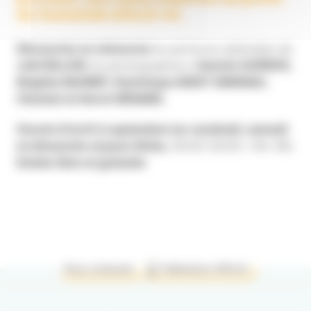
du Humanlab APAJH 44.
Découvrez ou retrouvez
les peintures abstraites de
Joël BILLON,
les photographies d’
Annick GUÉRIVE,
Brigitte BAUBRY, Dominique BIDET EMERIAU,
Chantal et Hervé NÉNARD.
Ouvert d'avril à septembre les vendredi, samedi
et dimanche et jours fériés,
10h30-12h30 • 14h-18h
Entrée libre et gratuite
Nous contacter
Fédération APAJH