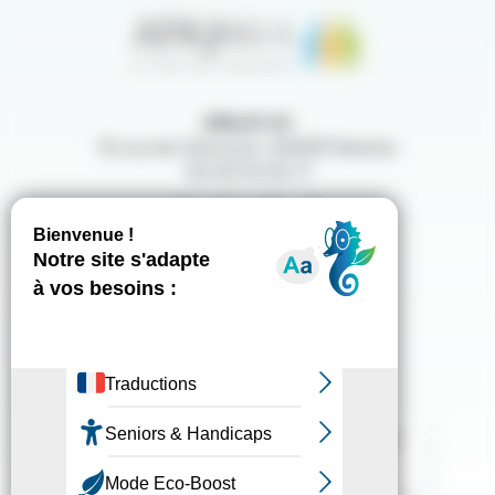
APAJH 44
12 rue de Clermont,
44000
Nantes
02 40 14 04 71
Mentions légales
Données personnelles
Gestion des cookies
Reconnu d'intérêt général
N° de téléphone de la communauté 360°
0 800 360 360