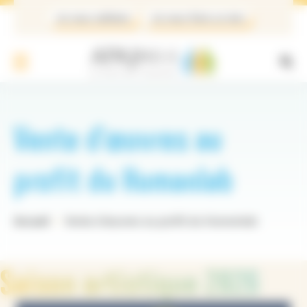
Panneau de gestion des cookies
Je veux adhérer
Je veux faire un don
Vente d’œuvres au
profit du Humanlab
Accueil
Vente d’œuvres au profit du Humanlab
Saison artistique 2026