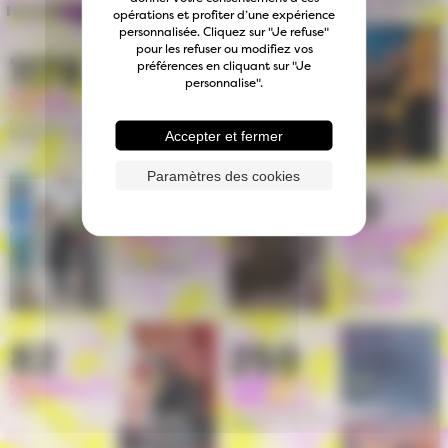
opérations et profiter d’une expérience
personnalisée. Cliquez sur "Je refuse"
pour les refuser ou modifiez vos
préférences en cliquant sur "Je
personnalise".
Accepter et fermer
Paramètres des cookies