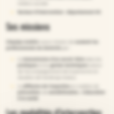
médico-sociale.
Secteur d’intervention : département 44
.
Ses missions
L’équipe mobile
a pour mission de
soutenir les
professionnels du domicile
par :
La
transmission d’un savoir-faire
dans les
pratiques
et les
gestes techniques
autour
de l’accompagnement de la personne en
situation de handicap moteur,
La
diffusion de l’expertise
en matière de
prévention
, de
sensibilisation
, d’
éducation
à la santé
.
Les modalités d'intervention