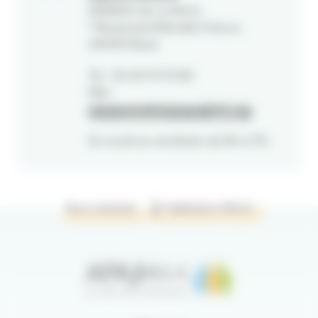
SAMSAH de La Sèvre
7 Boulevard Mendès France,
44400 Rezé
Tel : 02 40 10 10 80
Mél :
equipemobile@apajh44.org
Du lundi au vendredi, de 9h à 17h.
Nous contacter
Fédération APAJH