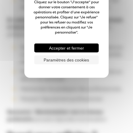
Cliquez sur le bouton "J'accepte" pour
situations et des risques professionnels.
donner votre consentement à ces
opérations et profiter d’une expérience
personnalisée. Cliquez sur "Je refuse"
En collectif sur une thématique au choix suivant
pour les refuser ou modifiez vos
le besoin
(sur une pathologie, échange sur la
préférences en cliquant sur "Je
personnalise".
pratique autour d’une situation,...) :
Développer les connaissances/compétences
Accepter et fermer
autour d’une pathologie et ses particularités
Paramètres des cookies
d’accompagnement,
Permettre l’échange entre professionnels en
dehors du domicile,
Harmoniser les pratiques des professionnels,
Prévenir l’épuisement professionnel.
Ressource : Réorientation vers le réseau
partenaire
pouvant répondre à la situation.