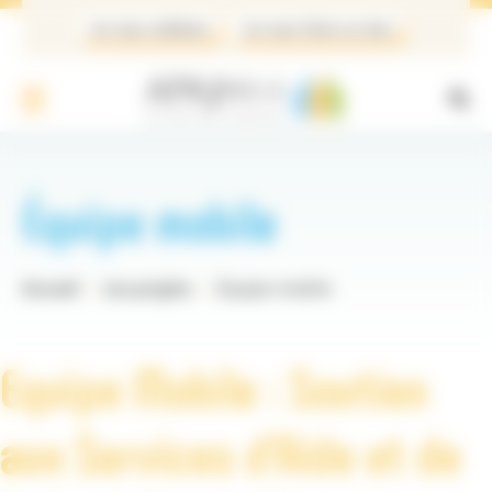
Panneau de gestion des cookies
Je veux adhérer
Je veux faire un don
Équipe mobile
Accueil
Les projets
Équipe mobile
Equipe Mobile : Soutien
aux Services d’Aide et de