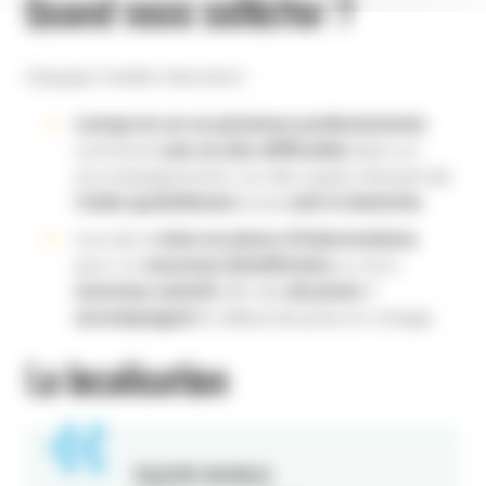
Quand nous solliciter ?
L’équipe mobile intervient :
Lorsqu’un un ou plusieurs professionnels
nomment
une ou des difficultés
dans un
accompagnement, sur des sujets relevant de
l’aide quotidienne
et du
soin à domicile
,
Lors de la
mise en place d’interventions
pour un
nouveau bénéficiaire
ou d’un
nouveau salarié
afin de
sécuriser /
accompagner
le début de prise en charge.
La localisation
ÉQUIPE MOBILE