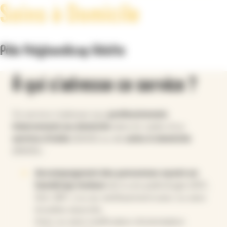
Soins à Domicile
Pôle Polyhandicap Adulte
À qui s’adresse ce service ?
Ce service s’adresse aux
professionnels
intervenant au domicile
dans le cadre d’un
service d’aide
(SAAD) ou de
soins à domicile
(SSIAD) :
Accompagnant des personnes ayant un
handicap moteur
dû à une pathologie (AVC,
SLA, SEP...) ou au vieillissement avec ou sans
troubles associés.
Avec ou sans notification d’orientation