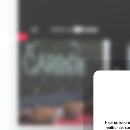
Nous utilisons 
réaliser des s