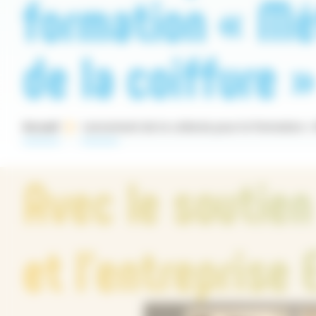
formation « Mé
de la coiffure »
Accueil
Lancement de la collecte pour la formation « M
Avec le soutien
et l'entreprise 