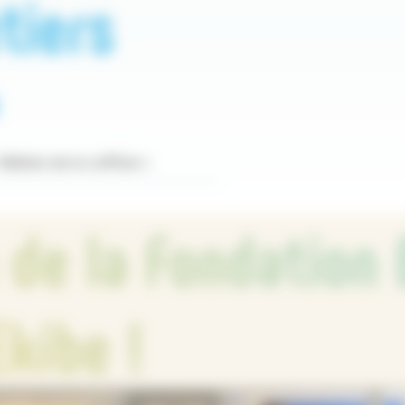
tiers
étiers de la coiffure »
 de la Fondation
Ekibe !