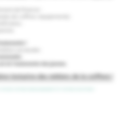
ment de financer :
ostes de coiffure, équipements) ;
iciaires ;
ramme.
'autonomie !
mbition est double :
ssionnelle
;
soi et l’autonomie des jeunes.
ion inclusive des métiers de la coiffure !
 POUR VOTRE ENGAGEMENT ET VOTRE SOUTIEN !