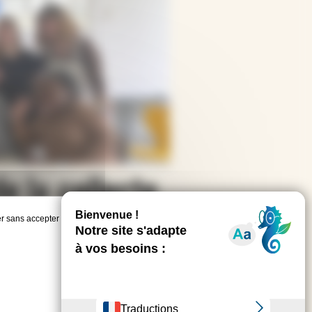
e la collecte
r sans accepter →
re & Esthétique 44
lance, en partenariat, une
s métiers de la beauté et du bien-être
, avec un
es jeunes en situation de handicap d’accéder à un
durable.