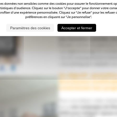
En Loire-Atlantique, comme ai
des données non sensibles comme des cookies pour assurer le fonctionnement op
tatistiques d’audience. Cliquez sur le bouton "J'accepte" pour donner votre con
professionnelle reste un déf
rofiter d’une expérience personnalisée. Cliquez sur "Je refuse" pour les refuser
Pour répondre à cet enjeu, l
préférences en cliquant sur "Je personnalise".
déploient à Nantes une nou
Être » (ABBE), dont le lanc
Paramètres des cookies
Accepter et fermer
Une formation concrète, au 
Pensée comme un parcours su
• un apprentissage en conditio
• un accompagnement individ
• une pédagogie adaptée au
Un objectif : permettr
directement mobilisabl
construisant leur proj
Pour concrétiser cette initia
lancé
une campagne de fina
000€ pour intégrer 1 jeune 