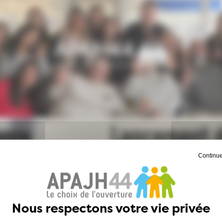
Lancement d
Continue
L’APAJH 44 et le CFA Coiffu
formation innovante dans le
objectif clair :
permettre à d
métier et à une autonomie 