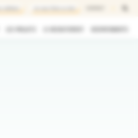
x adhérer
Je veux faire un don
CONTACT
LES PROJETS
LE RECRUTEMENT
RESPIR’AIDANTS