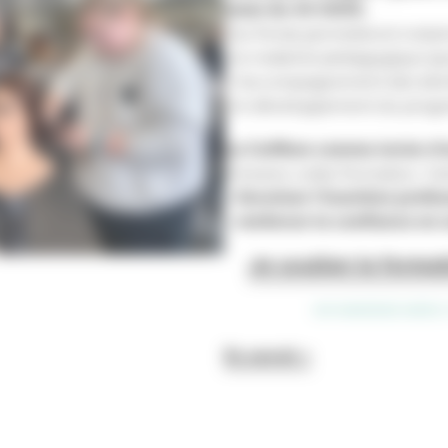
total de 40 000€.
Ces fonds permettront notam
• le matériel pédagogique (p
• l’accompagnement des bénéf
• le développement du prog
La Coiffure comme levier d
À travers cette formation, l’a
>
favoriser l’insertion profe
>
renforcer la confiance en 
Je soutien la format
UN IMMENSE MERCI
En savoir +