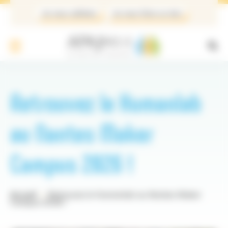
Panneau de gestion des cookies
Je veux adhérer
Je veux faire un don
Retrouvez le Humanlab
au Nantes Maker
Campus 2026 !
Accueil
Retrouvez le Humanlab au Nantes Maker
Campus 2026 !