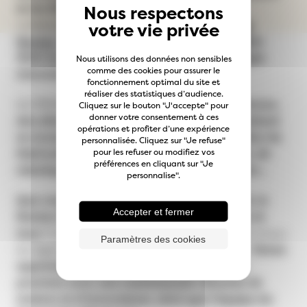
et du DIY (Do It Yourself)
est le fruit d’une
collaboration entre
Les Machines de l’ile de
Nantes
et
Makeme
.
Pendant 3 jours, plongez
dans un univers foisonnant où la technologie
Nous utilisons des données non sensibles
comme des cookies pour assurer le
rencontre l’artisanat.
fonctionnement optimal du site et
réaliser des statistiques d’audience.
AU PROGRAMME :
des ateliers, des conférences,
Cliquez sur le bouton "J'accepte" pour
donner votre consentement à ces
des démonstrations et des expositions mettant
opérations et profiter d’une expérience
en avant les dernières tendances en matière de
personnalisée. Cliquez sur "Je refuse"
pour les refuser ou modifiez vos
fabrication numérique, d’objets connectés, de
préférences en cliquant sur "Je
robotique, d’arts visuels et bien plus encore...
personnalise".
Que vous soyez novice, amateur ou expert, le
Accepter et fermer
Nantes Maker Campus est ouvert à toutes et
tous !
Des activités adaptées sont proposées à tous
Paramètres des cookies
les âges et tous les niveaux de compétence.
Venez
apprendre, expérimenter et partager vos
passions avec une communauté vibrante de
makers et d’innovateurs, ainsi que l'équipe du