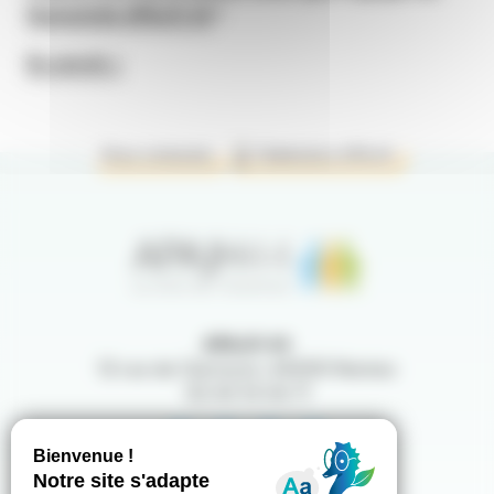
Humanlab APAJH 44
!
En savoir +
Nous contacter
Fédération APAJH
APAJH 44
12 rue de Clermont,
44000
Nantes
02 40 14 04 71